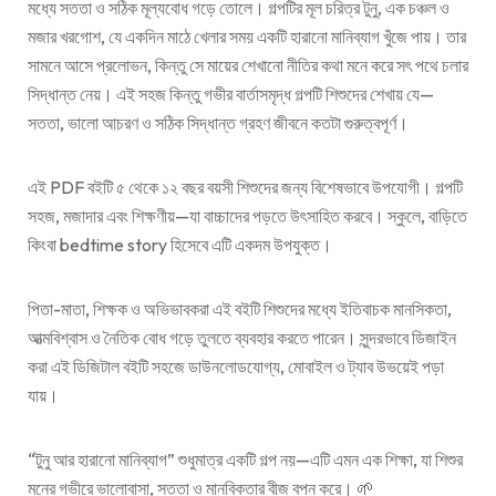
মধ্যে সততা ও সঠিক মূল্যবোধ গড়ে তোলে। গল্পটির মূল চরিত্র টুনু, এক চঞ্চল ও
মজার খরগোশ, যে একদিন মাঠে খেলার সময় একটি হারানো মানিব্যাগ খুঁজে পায়। তার
সামনে আসে প্রলোভন, কিন্তু সে মায়ের শেখানো নীতির কথা মনে করে সৎ পথে চলার
সিদ্ধান্ত নেয়। এই সহজ কিন্তু গভীর বার্তাসমৃদ্ধ গল্পটি শিশুদের শেখায় যে—
সততা, ভালো আচরণ ও সঠিক সিদ্ধান্ত গ্রহণ জীবনে কতটা গুরুত্বপূর্ণ।
এই PDF বইটি ৫ থেকে ১২ বছর বয়সী শিশুদের জন্য বিশেষভাবে উপযোগী। গল্পটি
সহজ, মজাদার এবং শিক্ষণীয়—যা বাচ্চাদের পড়তে উৎসাহিত করবে। স্কুলে, বাড়িতে
কিংবা bedtime story হিসেবে এটি একদম উপযুক্ত।
পিতা-মাতা, শিক্ষক ও অভিভাবকরা এই বইটি শিশুদের মধ্যে ইতিবাচক মানসিকতা,
আত্মবিশ্বাস ও নৈতিক বোধ গড়ে তুলতে ব্যবহার করতে পারেন। সুন্দরভাবে ডিজাইন
করা এই ডিজিটাল বইটি সহজে ডাউনলোডযোগ্য, মোবাইল ও ট্যাব উভয়েই পড়া
যায়।
“টুনু আর হারানো মানিব্যাগ” শুধুমাত্র একটি গল্প নয়—এটি এমন এক শিক্ষা, যা শিশুর
মনের গভীরে ভালোবাসা, সততা ও মানবিকতার বীজ বপন করে। 🌱